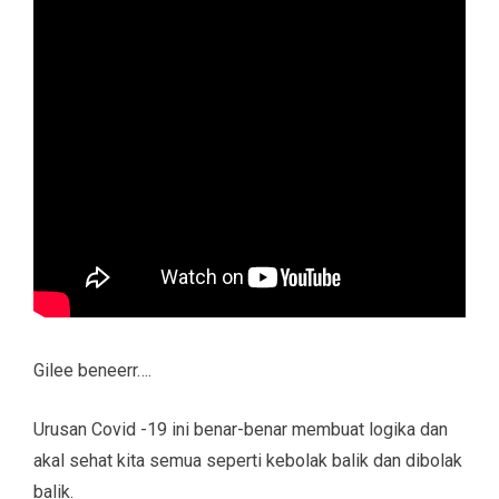
Gilee beneerr….
Urusan Covid -19 ini benar-benar membuat logika dan
akal sehat kita semua seperti kebolak balik dan dibolak
balik.