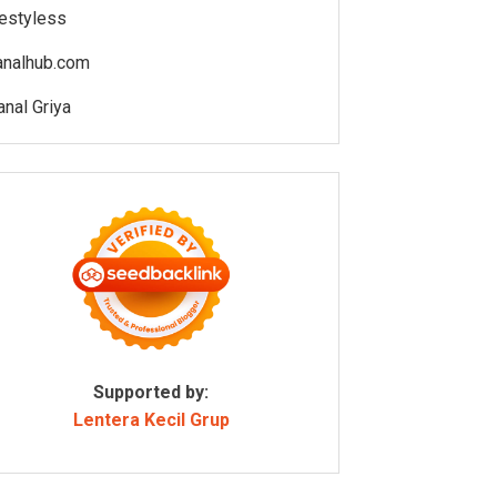
estyless
analhub.com
anal Griya
Supported by:
Lentera Kecil Grup