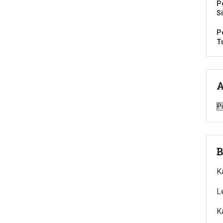
P
S
P
T
A
A
B
K
L
K