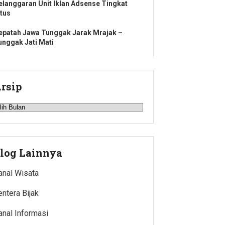
elanggaran Unit Iklan Adsense Tingkat
itus
epatah Jawa Tunggak Jarak Mrajak –
unggak Jati Mati
rsip
rsip
log Lainnya
anal Wisata
entera Bijak
anal Informasi