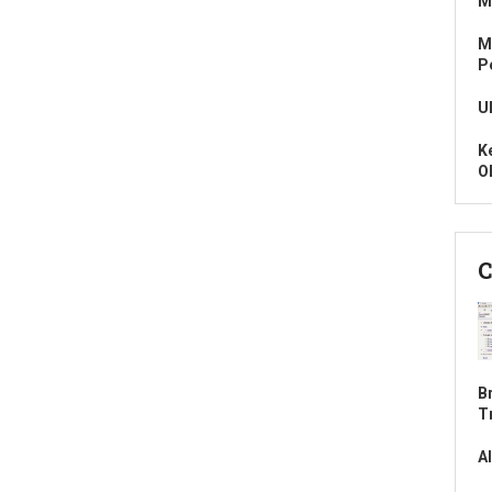
M
M
P
U
K
O
C
B
T
A