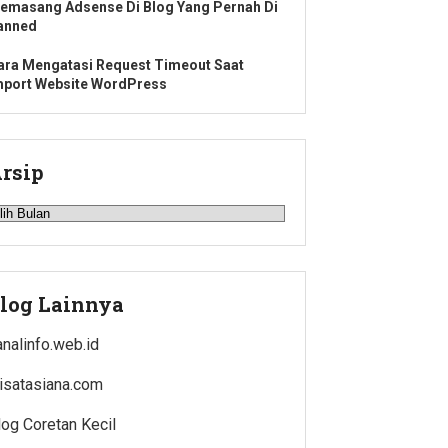
emasang Adsense Di Blog Yang Pernah Di
anned
ara Mengatasi Request Timeout Saat
mport Website WordPress
rsip
rsip
log Lainnya
analinfo.web.id
isatasiana.com
log Coretan Kecil