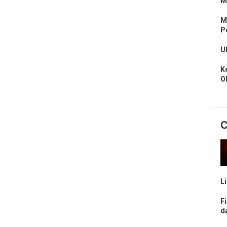
M
M
P
U
K
O
C
L
F
d