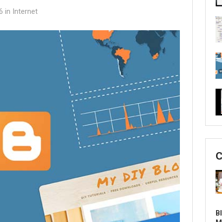
6
in
Internet
C
B