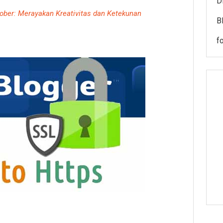
Di
tober: Merayakan Kreativitas dan Ketekunan
B
f