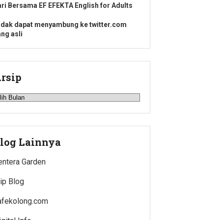
ari Bersama EF EFEKTA English for Adults
idak dapat menyambung ke twitter.com
ang asli
rsip
rsip
log Lainnya
entera Garden
jip Blog
afekolong.com