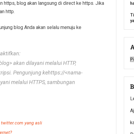
 https, blog akan langsung di direct ke https. Jika
h
n http.
T
y
unjung blog Anda akan selalu menuju ke
A
aktifkan:
A
log> akan dilayani melalui HTTP,
ripsi. Pengunjung kehttps://<nama-
ayani melalui HTTPS, sambungan
B
L
A
k
twitter.com yang asli
ernet?