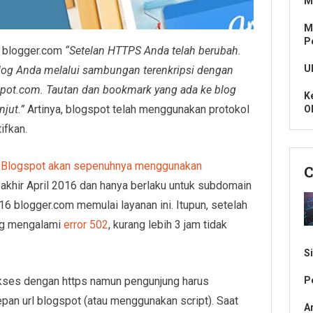
M
M
P
d blogger.com
“Setelan HTTPS Anda telah berubah.
U
log Anda melalui sambungan terenkripsi dengan
pot.com. Tautan dan bookmark yang ada ke blog
K
njut.”
Artinya, blogspot telah menggunakan protokol
O
ifkan.
l
Blogspot akan sepenuhnya menggunakan
C
 akhir April 2016 dan hanya berlaku untuk subdomain
6 blogger.com memulai layanan ini. Itupun, setelah
ang mengalami
error 502
, kurang lebih 3 jam tidak
S
P
kses dengan https namun pengunjung harus
an url blogspot (atau menggunakan script). Saat
A