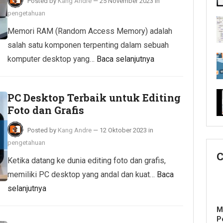
Posted by
Kang Andre
—
25 November 2023
in
pengetahuan
Memori RAM (Random Access Memory) adalah
salah satu komponen terpenting dalam sebuah
komputer desktop yang…
Baca selanjutnya
PC Desktop Terbaik untuk Editing
Foto dan Grafis
Posted by
Kang Andre
—
12 Oktober 2023
in
pengetahuan
C
Ketika datang ke dunia editing foto dan grafis,
memiliki PC desktop yang andal dan kuat…
Baca
selanjutnya
M
P