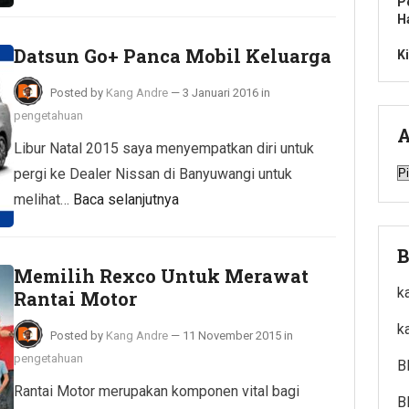
P
H
Datsun Go+ Panca Mobil Keluarga
K
Posted by
Kang Andre
—
3 Januari 2016
in
pengetahuan
A
Libur Natal 2015 saya menyempatkan diri untuk
A
pergi ke Dealer Nissan di Banyuwangi untuk
melihat…
Baca selanjutnya
B
Memilih Rexco Untuk Merawat
k
Rantai Motor
k
Posted by
Kang Andre
—
11 November 2015
in
pengetahuan
B
Rantai Motor merupakan komponen vital bagi
B