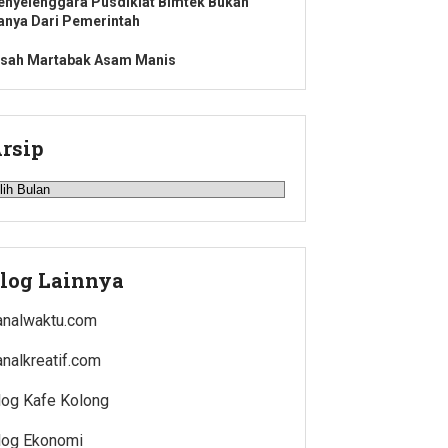
enyelenggara Pusdiklat Bimtek Bukan
anya Dari Pemerintah
isah Martabak Asam Manis
rsip
rsip
log Lainnya
analwaktu.com
analkreatif.com
log Kafe Kolong
log Ekonomi