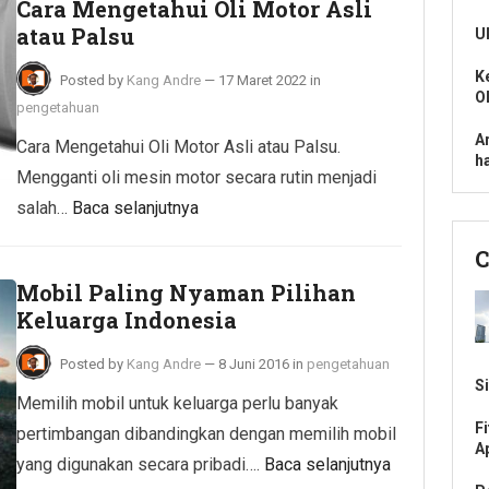
Cara Mengetahui Oli Motor Asli
atau Palsu
U
K
Posted by
Kang Andre
—
17 Maret 2022
in
O
pengetahuan
A
Cara Mengetahui Oli Motor Asli atau Palsu.
h
Mengganti oli mesin motor secara rutin menjadi
salah…
Baca selanjutnya
C
Mobil Paling Nyaman Pilihan
Keluarga Indonesia
Posted by
Kang Andre
—
8 Juni 2016
in
pengetahuan
S
Memilih mobil untuk keluarga perlu banyak
F
pertimbangan dibandingkan dengan memilih mobil
A
yang digunakan secara pribadi….
Baca selanjutnya